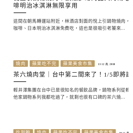
啡明治冰淇淋無限享用
這間在朝馬轉運站附近，林酒店對面的悅上引鍋物燒肉，
咖啡、日本明治冰淇淋免費吃，這也是很吸引老饕來...
燒肉
蘋果吃不完
蘋果美食市集
13 12 月, 2018
茶六燒肉堂｜台中第二間來了！1/5即將
輕井澤集團在台中已是很知名的餐飲品牌，鍋物系列從輕
他家鍋物系列我都吃過了，就剩也很有口碑的茶六燒...
吃到飽
燒肉
蘋果吃不完
蘋果美食市集