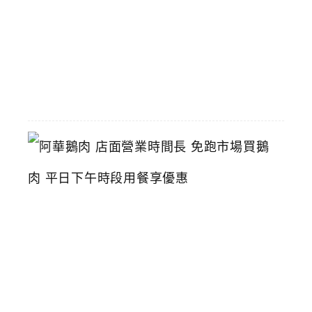
薦
2026-
06-
16
阿
華
鵝
肉
店
面
營
業
時
間
長
免
跑
市