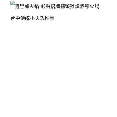
阿
里
郎
火
鍋
必
點
招
牌
蒜
頭
雞
燒
酒
雞
火
鍋
台
中
傳
統
小
火
鍋
推