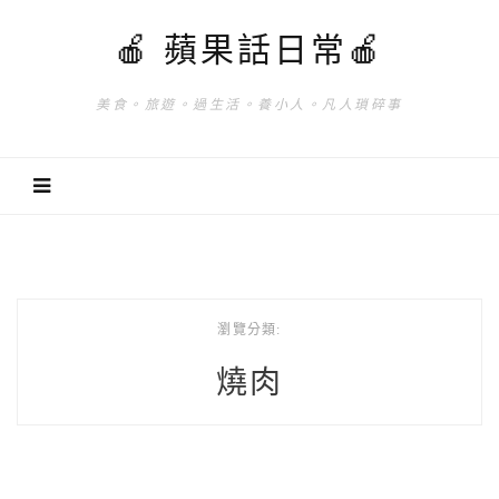
🍎 蘋果話日常🍎
美食。旅遊。過生活。養小人。凡人瑣碎事
瀏覽分類:
燒肉