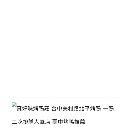
將
拆
除
攤
商
陸
續
搬
遷
中
2026-
06-
29
真
好
味
烤
鴨
莊