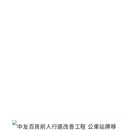
吃
到
飽
涓
豆
腐
台
中
漢
神
洲
際
店
2026-
07-
22
中
友
百