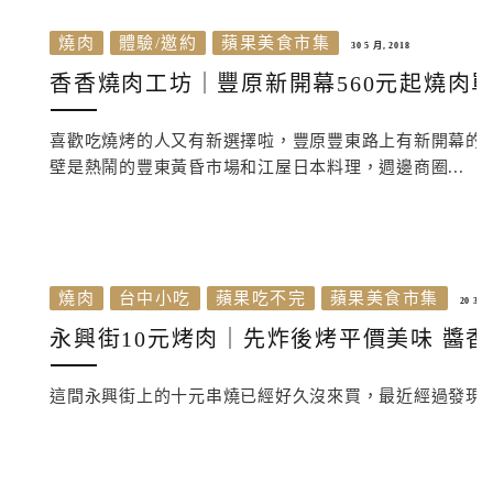
燒肉
體驗/邀約
蘋果美食市集
30 5 月, 2018
香香燒肉工坊｜豐原新開幕560元起燒肉
喜歡吃燒烤的人又有新選擇啦，豐原豐東路上有新開幕的
壁是熱鬧的豐東黃昏市場和江屋日本料理，週邊商圈...
燒肉
台中小吃
蘋果吃不完
蘋果美食市集
20 3 月
永興街10元烤肉｜先炸後烤平價美味 醬
這間永興街上的十元串燒已經好久沒來買，最近經過發現店