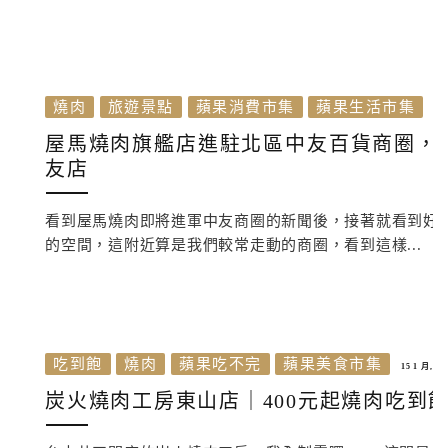
燒肉
旅遊景點
蘋果消費市集
蘋果生活市集
17 
屋馬燒肉旗艦店進駐北區中友百貨商圈，2
友店
看到屋馬燒肉即將進軍中友商圈的新聞後，接著就看到好
的空間，這附近算是我們較常走動的商圈，看到這樣...
吃到飽
燒肉
蘋果吃不完
蘋果美食市集
15 1 月, 20
炭火燒肉工房東山店｜400元起燒肉吃到飽