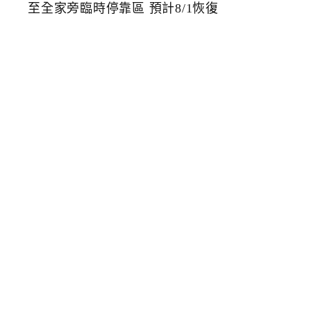
貨
前
人
行
道
改
善
工
程
公
車
站
牌
移
至
全
家
旁
臨
時
停
靠
區
預
計