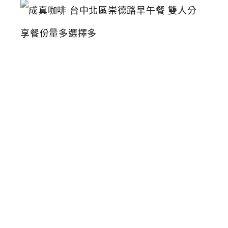
成
真
咖
啡
台
中
北
區
崇
德
路
早
午
餐
雙
人
分
享
餐
份
量
多
選
擇
多