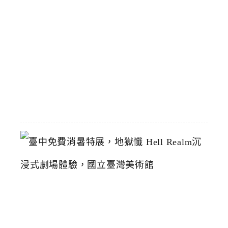
8
/
1
恢
復
2026-
07-
19
臺
中
免
費
消
暑
特
展
，
地
獄