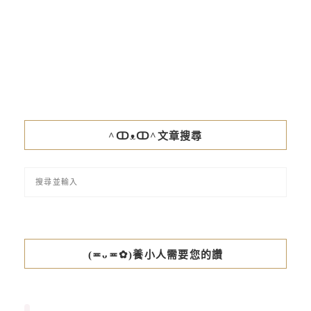
^ↀᴥↀ^文章搜尋
(≖ᴗ≖✿)養小人需要您的讚