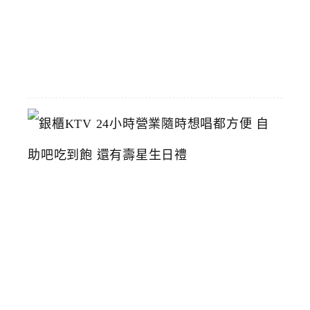
2026-
06-
23
銀
櫃
K
T
V
2
4
小
時
營
業
隨
時
想
唱
都