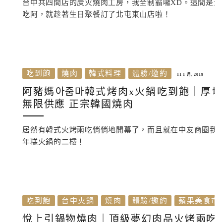
台中共四間店的炭火燒肉工房，我全制霸囉XD。這間是
吃阿，就趁著生日聚餐訂了北屯東山店啦！
吃到飽
燒肉
韓式料理
體驗/邀約
11 1 月, 2019
阿豬媽아줌마韓式烤肉x火鍋吃到飽｜厚
無限供應 正宗韓國燒肉
居然有韓式火烤兩吃悄悄地開幕了，而且就在中友商圈我
年糕火鍋的二樓！
吃到飽
台中火鍋
燒肉
體驗/邀約
蘋果美食市
悅上引鍋物燒肉｜頂級夢幻肉品火烤兩吃雙