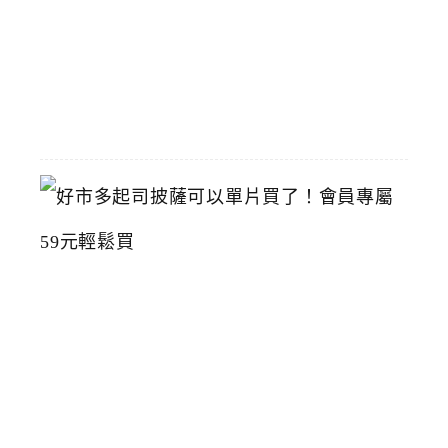
館
2026-
07-
15
好
市
多
起
司
披
薩
可
以
單
片
買
了
！
會