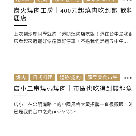
29 11 月, 2
炭火燒肉工房｜400元起燒肉吃到飽 飲料
鹿店
上次到沙鹿同學就約了這間燒烤店吃飯！這在台中是我很
店看起來週邊好像還算好停車，不過我們是週五中午...
燒肉
日式料理
體驗/邀約
蘋果美食市集
19 8 月, 2
店小二串燒vs燒肉｜市區也吃得到鱘龍魚
店小二在忠明南路上的中國風格大黃招牌一直很顯眼，時
已是我們台中之光(●♡∀♡)。