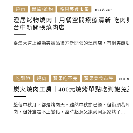
燒肉
體驗/邀約
蘋果美食市集
30 10 月, 2017
澄居烤物燒肉｜用餐空間療癒清新 吃肉更
台中新開張燒肉店
臺灣大道上臨勤美誠品後方新開張的燒肉店，有網美最愛乾燥
吃到飽
燒肉
蘋果吃不完
蘋果美食市集
10 10 月, 2
炭火燒肉工房｜400元燒烤單點吃到飽免服
整個中秋月，都是烤肉天。雖然中秋節已過，但街頭巷尾
肉，但計畫趕不上變化，臨時起意又跑到阿泥家烤了...