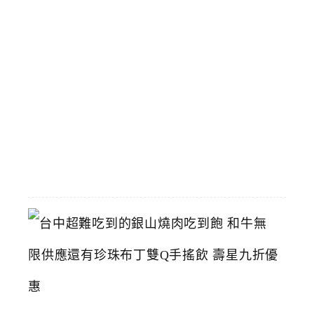
飆
馬
野
郎
可
拍
照
2026-
07-
11
台
中
超
難
吃
到
的
銀