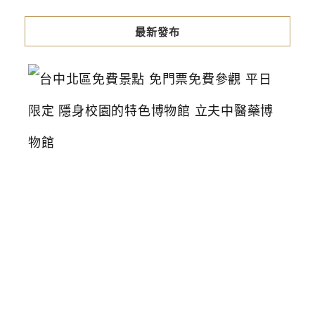
最新發布
台
中
北
區
免
費
景
點
免
門
票
免
費
參
觀
平
日
限
定
隱