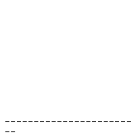
＝＝＝＝＝＝＝＝＝＝＝＝＝＝＝＝＝＝＝＝＝＝
＝＝