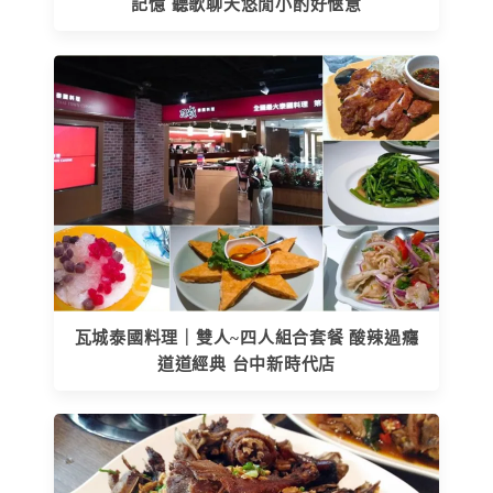
記憶 聽歌聊天悠閒小酌好愜意
瓦城泰國料理｜雙人~四人組合套餐 酸辣過癮
道道經典 台中新時代店