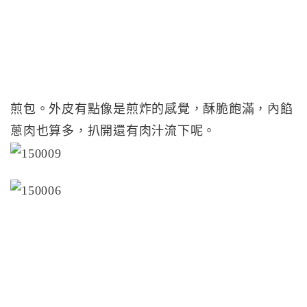
煎包。外皮有點像是煎炸的感覺，酥脆飽滿，內餡
蔥肉也算多，扒開還有肉汁流下呢。