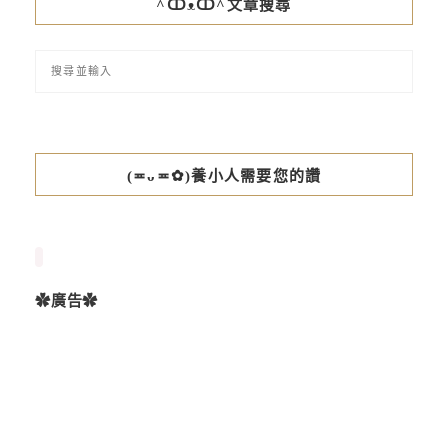
^ↀᴥↀ^文章搜尋
(≖ᴗ≖✿)養小人需要您的讚
✿廣告✿