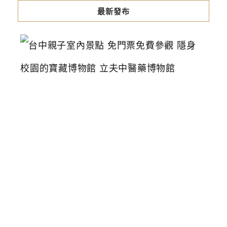
最新發布
台
中
親
子
室
內
景
點
免
門
票
免
費
參
觀
隱
身
校
園
的
寶