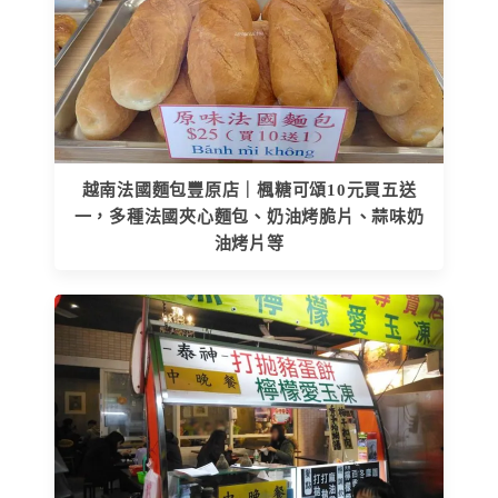
越南法國麵包豐原店｜楓糖可頌10元買五送
一，多種法國夾心麵包、奶油烤脆片、蒜味奶
油烤片等