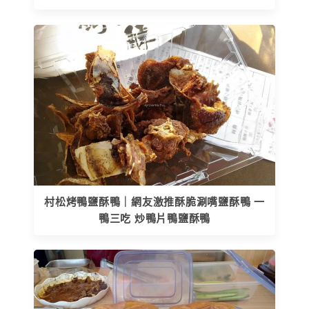
村松烤鴨鹽酥鴨｜網友激推酥脆涮嘴鹽酥鴨 一
鴨三吃 炒鴨片鴨鹽酥鴨