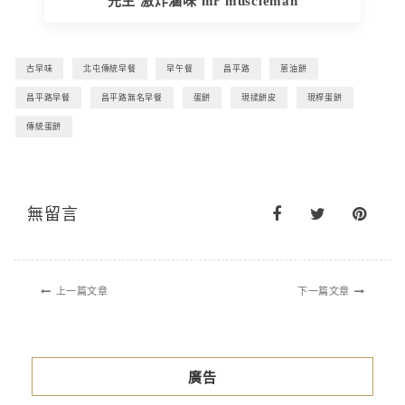
先生 激炸滷味 mr muscleman
古早味
北屯傳統早餐
早午餐
昌平路
蔥油餅
昌平路早餐
昌平路無名早餐
蛋餅
現揉餅皮
現桿蛋餅
傳統蛋餅
無留言
上一篇文章
下一篇文章
廣告