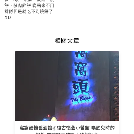
餅、豬肉餡餅 晚點來不用
排隊但是就吃不到燒餅了
XD
相關文章
窩窩頭懷舊酒館@復古懷舊小餐館 喚醒兒時的