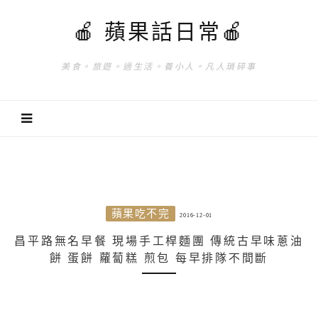
🍎 蘋果話日常🍎
美食。旅遊。過生活。養小人。凡人瑣碎事
蘋果吃不完
2016-12-01
昌平路無名早餐 現場手工桿麵團 傳統古早味蔥油
餅 蛋餅 蘿蔔糕 煎包 每早排隊不間斷