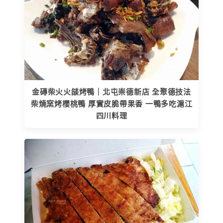
金磚柴火火燄烤鴨｜北屯崇德新店 全聚德技法
柴燒窯烤櫻桃鴨 厚實皮脆帶果香 一鴨多吃滬江
四川料理