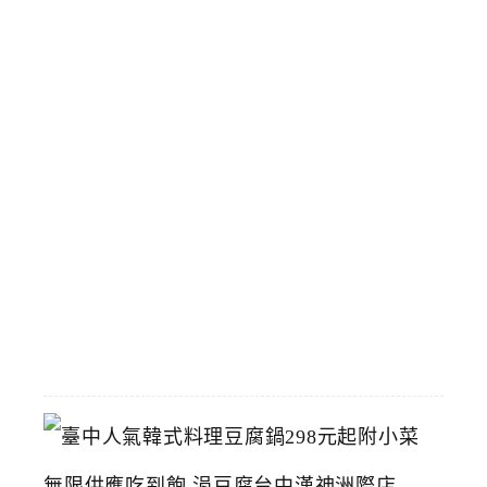
藏
博
物
館
立
夫
中
醫
藥
博
物
館
2026-
07-
26
臺
中
人
氣