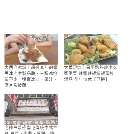
大西洋冰城｜超過30年的彎
大葉現炒｜昌平路熱炒小吃
豆冰老字號品牌，三種冰份
家常菜 炒麵炒飯燴飯現炒
量不少，還賣冰沙、果汁、
湯品 全年無休【已搬】
厚片及披薩
老陳豆漿＠南屯傳統中式早
餐 豆漿、米漿、蛋餅、燒