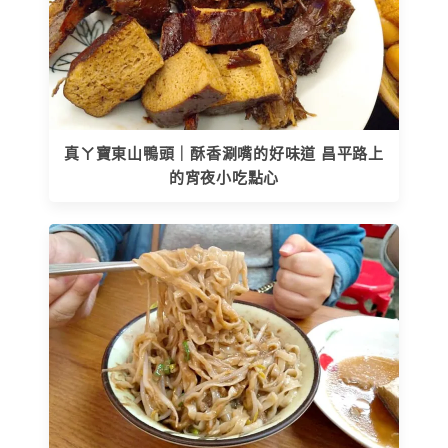
真ㄚ寶東山鴨頭｜酥香涮嘴的好味道 昌平路上
的宵夜小吃點心