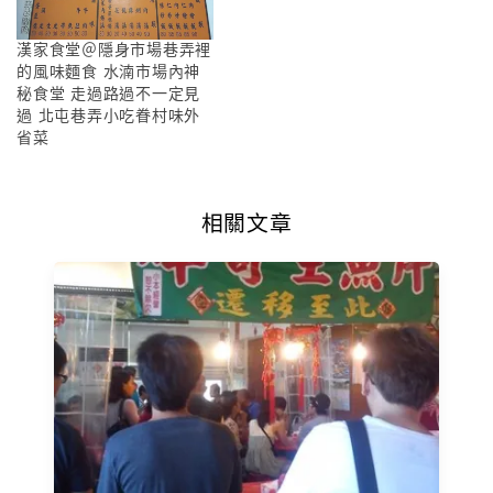
漢家食堂＠隱身市場巷弄裡
的風味麵食 水湳市場內神
秘食堂 走過路過不一定見
過 北屯巷弄小吃眷村味外
省菜
相關文章