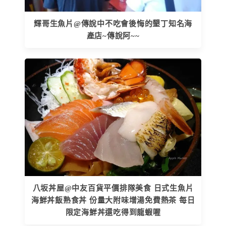
輝哥生魚片@傳說中不吃會後悔的墾丁知名海
產店~傳說阿~~
八坂丼屋@中友百貨平價排隊美食 日式生魚片
海鮮丼飯熟食丼 份量大附味增湯免費熱茶 每日
限定海鮮丼還吃得到龍蝦喔