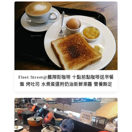
Fleet Street@艦隊街咖啡 十點前點咖啡送早餐
盤 烤吐司 水煮蛋還附奶油新鮮果醬 營養飽足