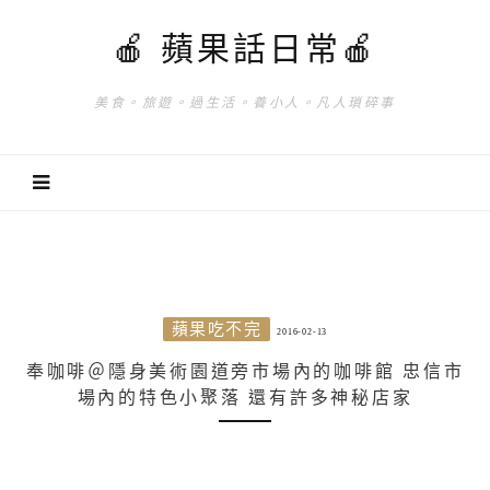
🍎 蘋果話日常🍎
美食。旅遊。過生活。養小人。凡人瑣碎事
蘋果吃不完
2016-02-13
奉咖啡＠隱身美術園道旁市場內的咖啡館 忠信市
場內的特色小聚落 還有許多神秘店家