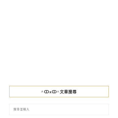
^ↀᴥↀ^文章搜尋