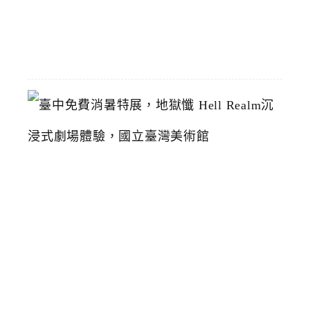
07-
19
臺
中
免
費
消
暑
特
展
，
地
獄
懺
H
e
l
l
R
e