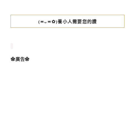
(≖ᴗ≖✿)養小人需要您的讚
✿廣告✿