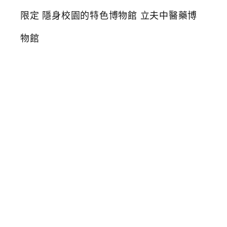
北
區
免
費
景
點
免
門
票
免
費
參
觀
平
日
限
定
隱
身
校
園
的
特
色
博