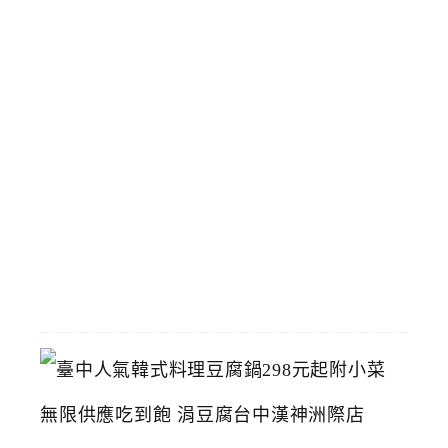
物
館
立
夫
中
醫
藥
博
物
館
2026-
07-
26
臺
中
人
氣
韓