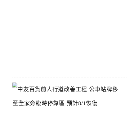
中
漢
神
洲
際
店
2026-
07-
22
中
友
百
貨
前
人
行
道
改
善