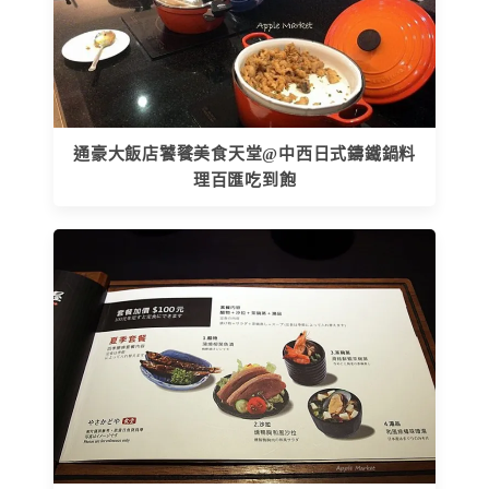
通豪大飯店饕餮美食天堂@中西日式鑄鐵鍋料
理百匯吃到飽