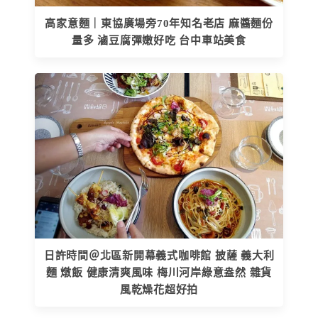
高家意麵｜東協廣場旁70年知名老店 麻醬麵份
量多 滷豆腐彈嫩好吃 台中車站美食
日許時間＠北區新開幕義式咖啡館 披薩 義大利
麵 燉飯 健康清爽風味 梅川河岸綠意盎然 雜貨
風乾燥花超好拍