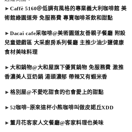
►
Caffè 5160＠低調有風格的專業義大利咖啡館 美
術館綠園道旁 免服務費 專賣咖啡茶飲和甜點
►
Dacai cafe采咖啡@美術園道友善親子餐廳 附設
兒童遊戲區 大采廚房系列餐廳 主推少油少鹽健康
食材美味料理
►
大和鍋物@大和屋旗下優質鍋物 免服務費 激推
香濃美人豆奶鍋 湯頭濃郁 帶辣又有蝦米香
►
格別屋@不愛吃甜食的也會愛上的甜點
►
52咖啡~原來這杯小熊咖啡叫做皮諾丘XDD
►
董月花客家人文餐廳@客家料理也美味