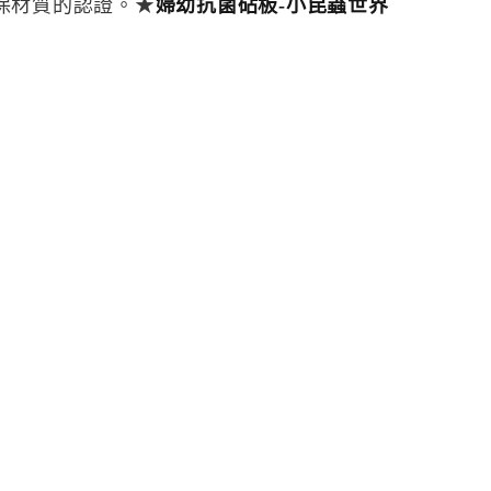
保材質的認證。★
婦幼抗菌砧板-小昆蟲世界