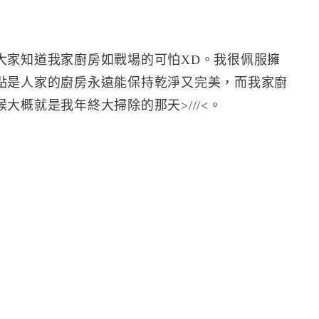
大家知道我家廚房如戰場的可怕XD。我很佩服擁
點是人家的廚房永遠能保持乾淨又完美，而我家廚
大概就是我年終大掃除的那天>///<。