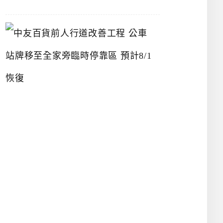
中
友
百
貨
前
人
行
道
改
善
工
程
公
車
站
牌
移
至
全
家
旁
臨