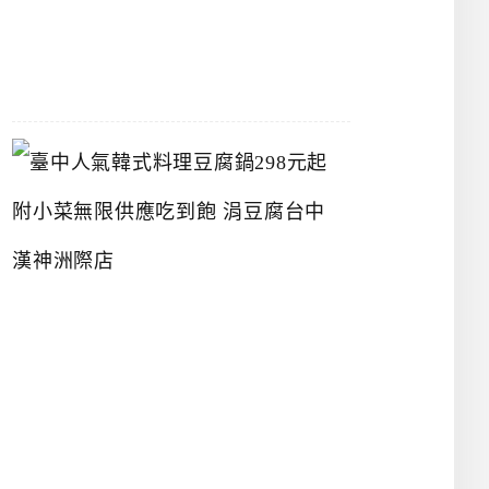
07-
26
臺
中
人
氣
韓
式
料
理
豆
腐
鍋
2
9
8
元
起
附
小