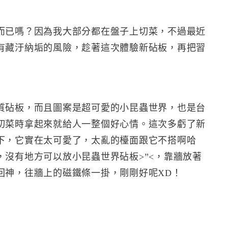
而已嗎？因為我大部分都在盤子上切菜，不過最近
有藏汙納垢的風險，趁著這次體驗新砧板，再把習
質砧板，而且圖案是超可愛的小昆蟲世界，也是台
切菜時拿起來就給人一整個好心情。這次多虧了新
下，它實在太可愛了，太亂的檯面跟它不搭啊哈
沒有地方可以放小昆蟲世界砧板>”<，靠牆放著
回神，往牆上的磁鐵條一掛，剛剛好呢XD！