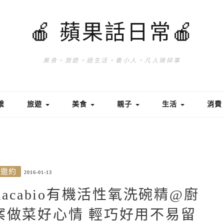
🍎 蘋果話日常🍎
美食。旅遊。過生活。養小人。凡人瑣碎事
繫
旅遊
美食
親子
生活
消
/邀約
2016-01-13
acabio有機活性氧洗碗精@廚
案做菜好心情 輕巧好用不易留