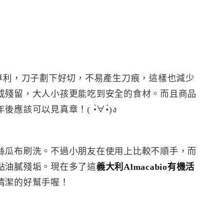
專利，刀子劃下好切，不易產生刀痕，這樣也減少
或殘留，大人小孩更能吃到安全的食材。而且商品
該可以見真章！( •̀∀•́)ง
絲瓜布刷洗。不過小朋友在使用上比較不順手，而
點油膩殘垢。現在多了這
義大利Almacabio有機活
清潔的好幫手喔！