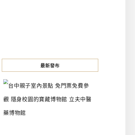
最新發布
台
中
親
子
室
內
景
點
免
門