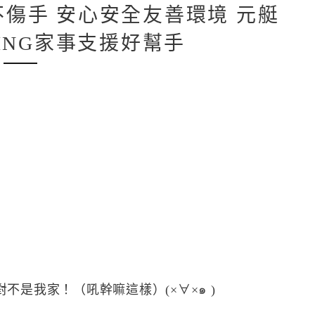
不傷手 安心安全友善環境 元艇
KING家事支援好幫手
是我家！（吼幹嘛這樣）(×∀×๑ )