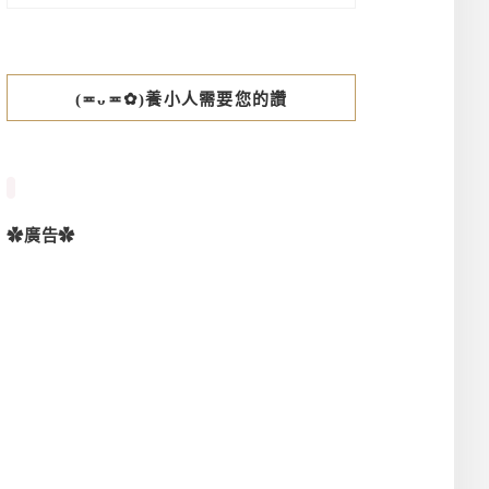
(≖ᴗ≖✿)養小人需要您的讚
✿廣告✿