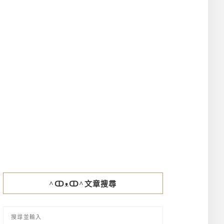
^ↀᴥↀ^文章搜尋