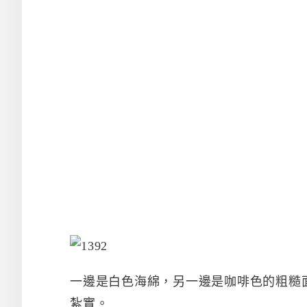
一邊是白色海綿，另一邊是咖啡色的粗糙
紮實。