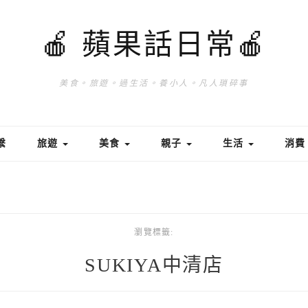
🍎 蘋果話日常🍎
美食。旅遊。過生活。養小人。凡人瑣碎事
繫
旅遊
美食
親子
生活
消
瀏覽標籤:
SUKIYA中清店