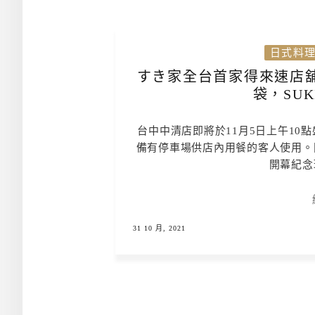
日式料
すき家全台首家得來速店舖
袋，SU
台中中清店即將於11月5日上午10
備有停車場供店內用餐的客人使用。
開幕紀念
31 10 月, 2021