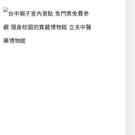
台
中
親
子
室
內
景
點
免
門
票
免
費
參
觀
隱
身
校
園
的
寶
藏
博