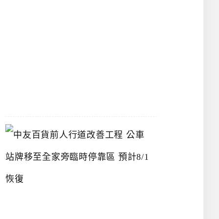
漢
神
洲
際
店
2026-
07-
22
中
友
百
貨
前
人
行
道
改
善
工