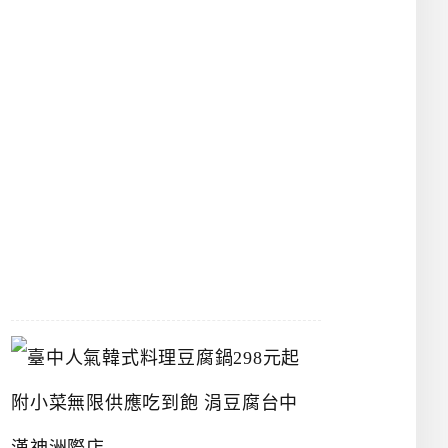
物
館
立
夫
中
醫
藥
博
物
館
2026-
07-
26
臺
中
人
氣
韓
式