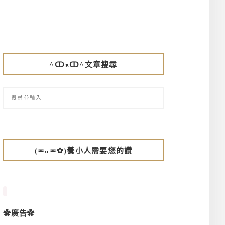
^ↀᴥↀ^文章搜尋
(≖ᴗ≖✿)養小人需要您的讚
✿廣告✿