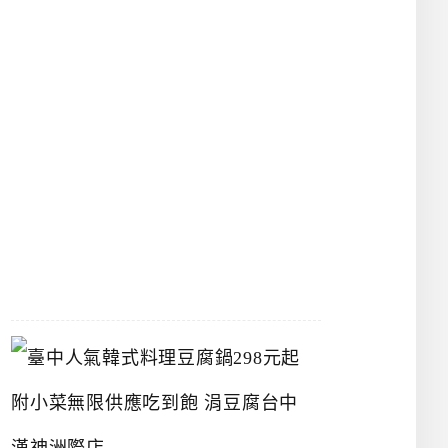
物
館
立
夫
中
醫
藥
博
物
館
2026-
07-
26
臺
中
人
氣
韓
式