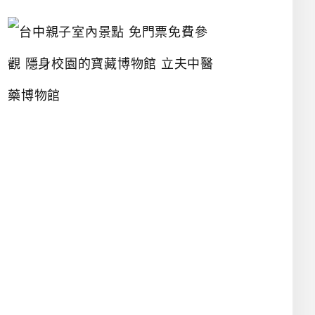
台
中
親
子
室
內
景
點
免
門
票
免
費
參
觀
隱
身
校
園
的
寶
藏
博