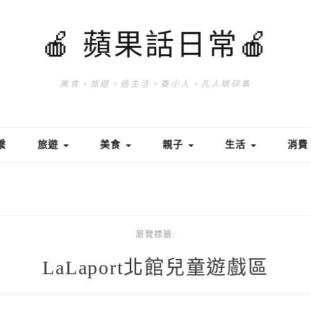
🍎 蘋果話日常🍎
美食。旅遊。過生活。養小人。凡人瑣碎事
繫
旅遊
美食
親子
生活
消
瀏覽標籤:
LaLaport北館兒童遊戲區