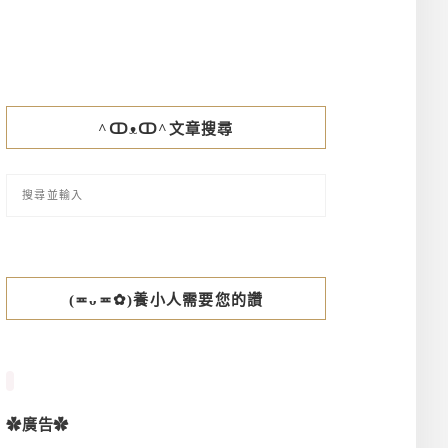
^ↀᴥↀ^文章搜尋
(≖ᴗ≖✿)養小人需要您的讚
✿廣告✿