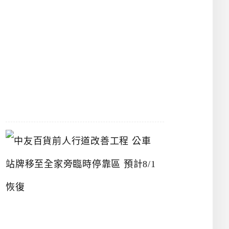
漢
神
洲
際
店
2026-
07-
22
中
友
百
貨
前
人
行
道
改
善
工