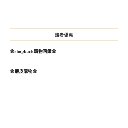
06
讀者優惠
✿
shopback購物回饋
✿
✿
蝦皮購物
✿