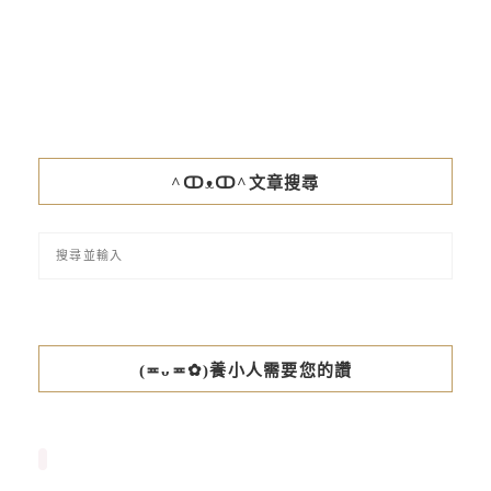
^ↀᴥↀ^文章搜尋
(≖ᴗ≖✿)養小人需要您的讚