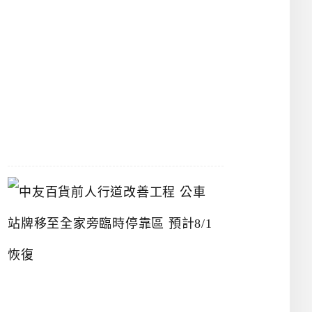
漢
神
洲
際
店
2026-
07-
22
中
友
百
貨
前
人
行
道
改
善
工