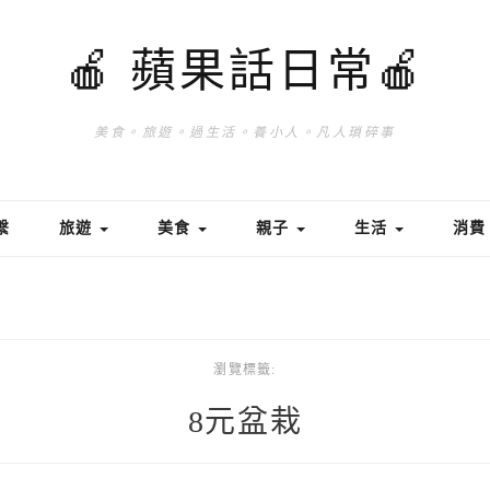
🍎 蘋果話日常🍎
美食。旅遊。過生活。養小人。凡人瑣碎事
繫
旅遊
美食
親子
生活
消
瀏覽標籤:
8元盆栽