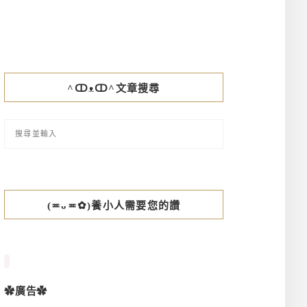
^ↀᴥↀ^文章搜尋
(≖ᴗ≖✿)養小人需要您的讚
✿廣告✿