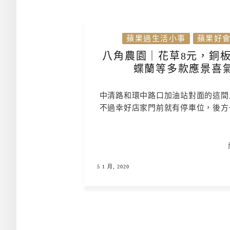
蘋果過生活小事
蘋果好
八角農園｜花草8元，銅
蝶蘭等多款應景喜
中清路和環中路口加油站對面的這間
不過幸好店家門前就有停車位，後方
5 1 月, 2020