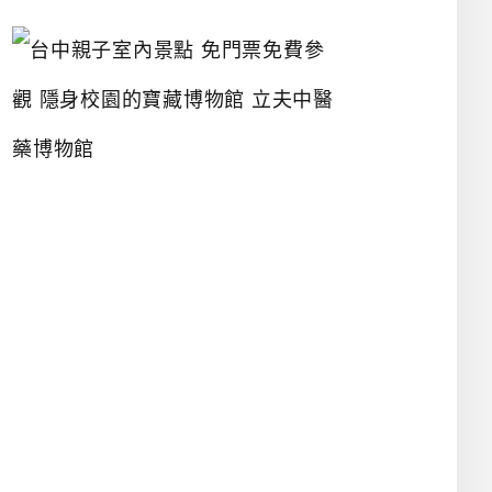
台
中
親
子
室
內
景
點
免
門
票
免
費
參
觀
隱
身
校
園
的
寶
藏
博