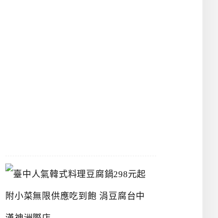
物
館
立
夫
中
醫
藥
博
物
館
2026-
07-
26
臺
中
人
氣
韓
式