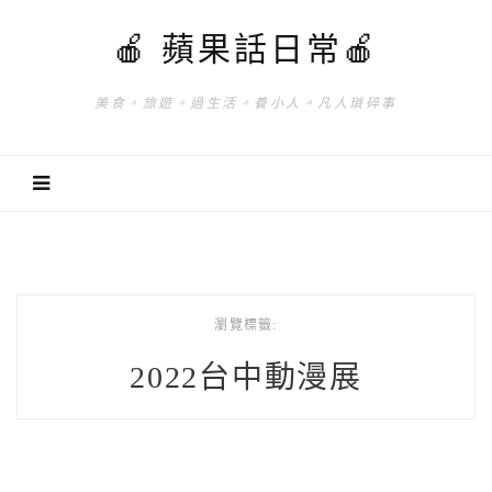
🍎 蘋果話日常🍎
美食。旅遊。過生活。養小人。凡人瑣碎事
瀏覽標籤:
2022台中動漫展