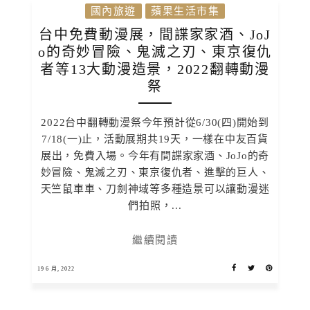
國內旅遊
蘋果生活市集
台中免費動漫展，間諜家家酒、JoJ
o的奇妙冒險、鬼滅之刃、東京復仇
者等13大動漫造景，2022翻轉動漫
祭
2022台中翻轉動漫祭今年預計從6/30(四)開始到
7/18(一)止，活動展期共19天，一樣在中友百貨
展出，免費入場。今年有間諜家家酒、JoJo的奇
妙冒險、鬼滅之刃、東京復仇者、進擊的巨人、
天竺鼠車車、刀劍神域等多種造景可以讓動漫迷
們拍照，...
繼續閱讀
19 6 月, 2022