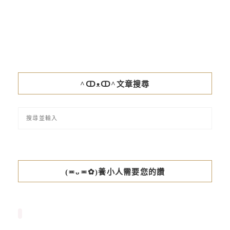
^ↀᴥↀ^文章搜尋
(≖ᴗ≖✿)養小人需要您的讚