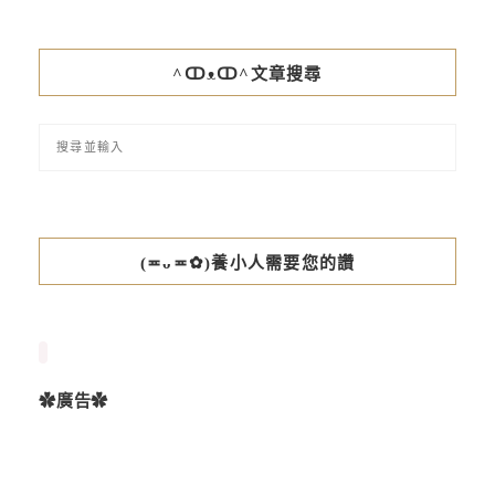
^ↀᴥↀ^文章搜尋
(≖ᴗ≖✿)養小人需要您的讚
✿廣告✿