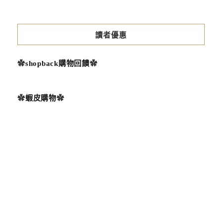
讀者優惠
✿
shopback購物回饋
✿
✿
蝦皮購物
✿