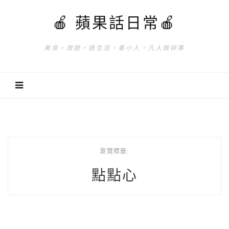
🍎 蘋果話日常🍎
美食。旅遊。過生活。養小人。凡人瑣碎事
瀏覽標籤:
點點心