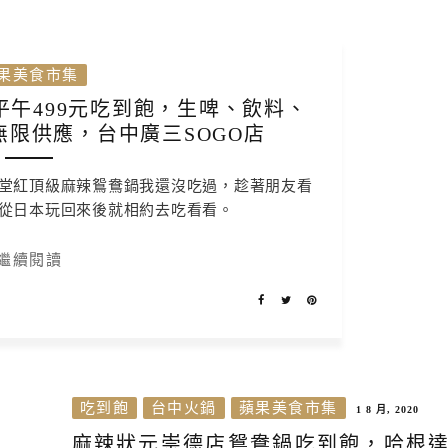
果美食市集
午499元吃到飽，生啤、飲料、
限供應，台中廣三SOGO店
堂紅頂級麻辣鴛鴦鍋我還沒吃過，趁著朋友看
從日本玩回來後就相約去吃看看。
繼續閱讀
吃到飽
台中火鍋
蘋果美食市集
1 8 月, 2020
麻辣狀元崇德店鴛鴦鍋吃到飽，哈根