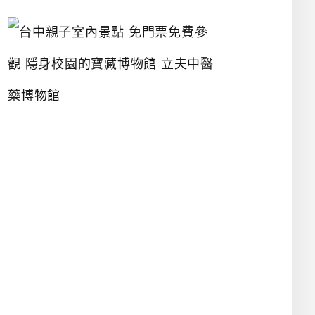
台
中
親
子
室
內
景
點
免
門
票
免
費
參
觀
隱
身
校
園
的
寶
藏
博