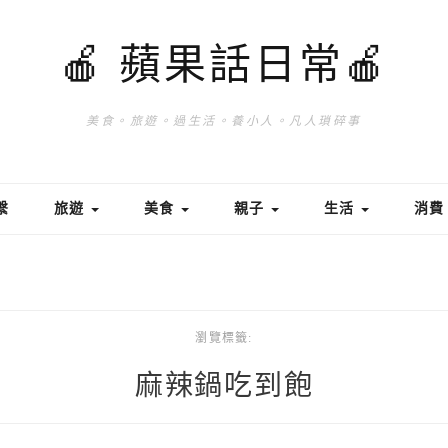
🍎 蘋果話日常🍎
美食。旅遊。過生活。養小人。凡人瑣碎事
繫
旅遊
美食
親子
生活
消
瀏覽標籤:
麻辣鍋吃到飽