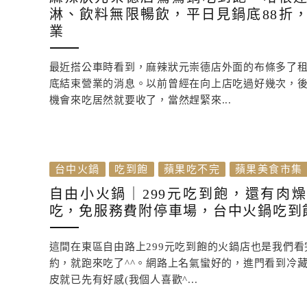
淋、飲料無限暢飲，平日見鍋底88折
業
最近搭公車時看到，麻辣狀元崇德店外面的布條多了
底結束營業的消息。以前曾經在向上店吃過好幾次，
機會來吃居然就要收了，當然趕緊來...
台中火鍋
吃到飽
蘋果吃不完
蘋果美食市集
自由小火鍋｜299元吃到飽，還有肉
吃，免服務費附停車場，台中火鍋吃到
這間在東區自由路上299元吃到飽的火鍋店也是我們
約，就跑來吃了^^。網路上名氣蠻好的，進門看到冷
皮就已先有好感(我個人喜歡^...