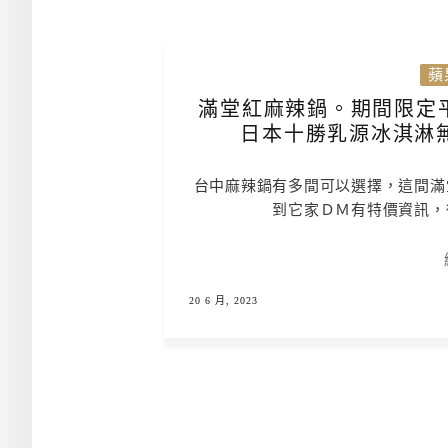
蘋
滿堂紅麻辣鍋。期間限定平
日本十勝乳源冰淇淋無
台中麻辣鍋有多間可以選擇，這間滿
到它家ＤＭ有特價資訊，
20 6 月, 2023