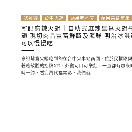
吃到飽
台中火鍋
蘋果吃不完
蘋果美食市集
寧記麻辣火鍋｜自助式麻辣鴛鴦火鍋平
飽 現切肉品豐富鮮蔬及海鮮 明治冰淇
可以慢慢吃
寧記鴛鴦火鍋吃到飽在台中火車站商圈，位於民權路
著蕭敬騰的招牌XD，外觀可口可樂紅，一直都有想來
時一約，看完萬代福電影，我們就...