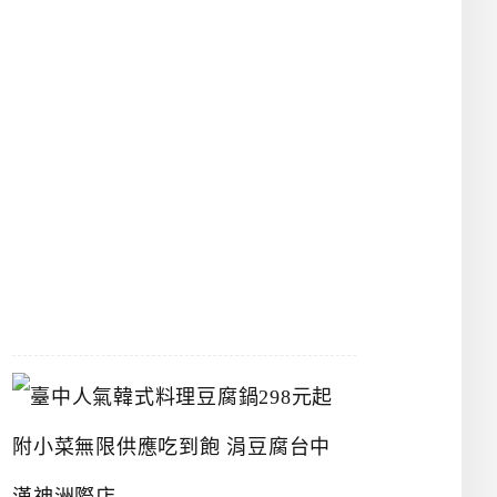
物
館
立
夫
中
醫
藥
博
物
館
2026-
07-
26
臺
中
人
氣
韓
式