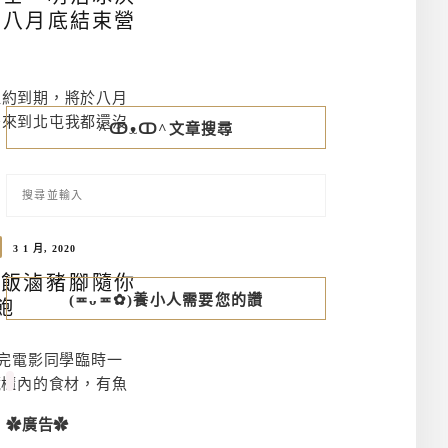
，八月底結束營
租約到期，將於八月
後來到北屯我都還沒
^ↀᴥↀ^文章搜尋
3 1 月, 2020
燥飯滷豬腳隨你
(≖ᴗ≖✿)養小人需要您的讚
飽
看完電影同學臨時一
藏櫃內的食材，有魚
✿廣告✿