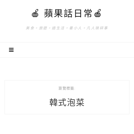
🍎 蘋果話日常🍎
美食。旅遊。過生活。養小人。凡人瑣碎事
瀏覽標籤:
韓式泡菜