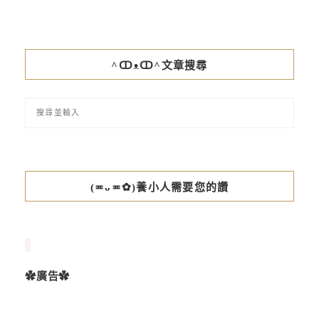
^ↀᴥↀ^文章搜尋
(≖ᴗ≖✿)養小人需要您的讚
✿廣告✿