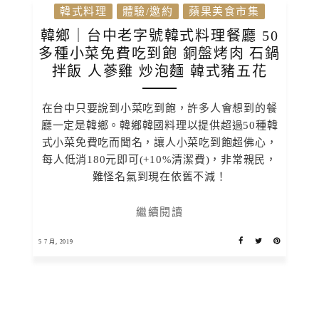
韓式料理
體驗/邀約
蘋果美食市集
韓鄉｜台中老字號韓式料理餐廳 50
多種小菜免費吃到飽 銅盤烤肉 石鍋
拌飯 人蔘雞 炒泡麵 韓式豬五花
在台中只要說到小菜吃到飽，許多人會想到的餐
廳一定是韓鄉。韓鄉韓國料理以提供超過50種韓
式小菜免費吃而聞名，讓人小菜吃到飽超佛心，
每人低消180元即可(+10%清潔費)，非常親民，
難怪名氣到現在依舊不減！
繼續閱讀
5 7 月, 2019