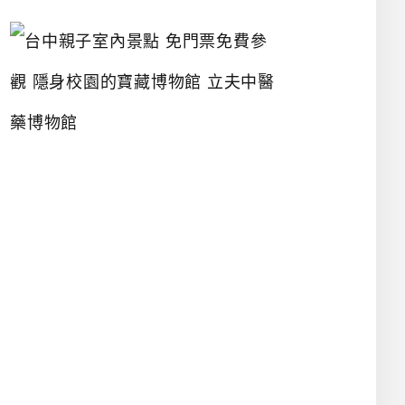
台
中
親
子
室
內
景
點
免
門
票
免
費
參
觀
隱
身
校
園
的
寶
藏
博