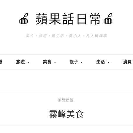
🍎 蘋果話日常🍎
美食。旅遊。過生活。養小人。凡人瑣碎事
繫
旅遊
美食
親子
生活
消
瀏覽標籤:
霧峰美食