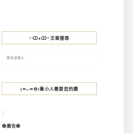
^ↀᴥↀ^文章搜尋
(≖ᴗ≖✿)養小人需要您的讚
✿廣告✿