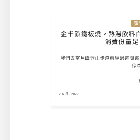
蘋
金丰饌鐵板燒。熱湯飲料
消費份量足
我們去望月峰登山步道前經過這間鐵
停
2 6 月, 2022