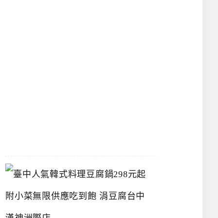
物
館
立
夫
中
醫
藥
博
物
館
2026-
07-
26
臺
中
人
氣
韓
式