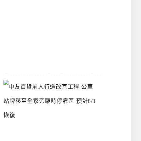
漢
神
洲
際
店
2026-
07-
22
中
友
百
貨
前
人
行
道
改
善
工