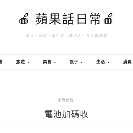
🍎 蘋果話日常🍎
美食。旅遊。過生活。養小人。凡人瑣碎事
繫
旅遊
美食
親子
生活
消
瀏覽標籤:
電池加碼收