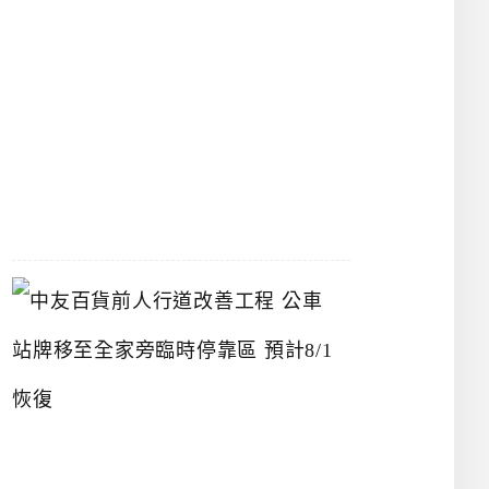
漢
神
洲
際
店
2026-
07-
22
中
友
百
貨
前
人
行
道
改
善
工