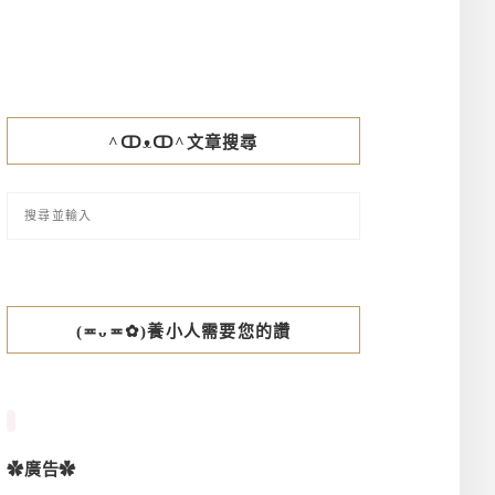
^ↀᴥↀ^文章搜尋
(≖ᴗ≖✿)養小人需要您的讚
✿廣告✿