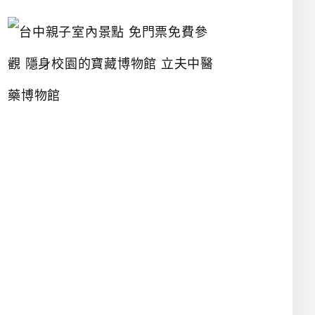
台
中
親
子
室
內
景
點
免
門
票
免
費
參
觀
隱
身
校
園
的
寶
藏
博