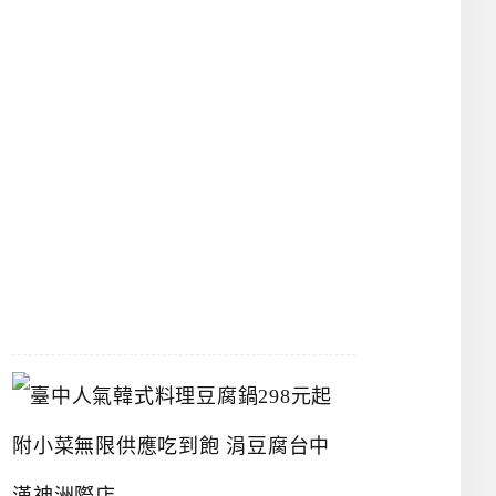
物
館
立
夫
中
醫
藥
博
物
館
2026-
07-
26
臺
中
人
氣
韓
式