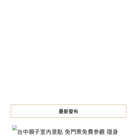
最新發布
台
中