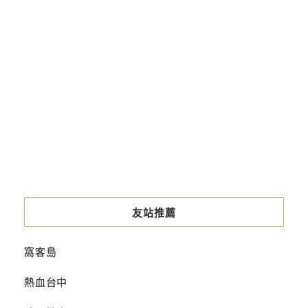
友站推薦
窩客島
熱血台中