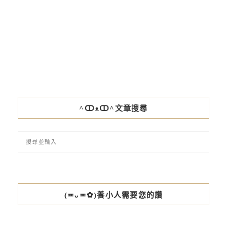
^ↀᴥↀ^文章搜尋
(≖ᴗ≖✿)養小人需要您的讚