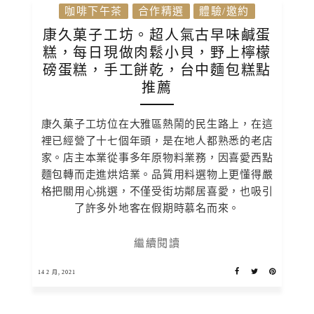
咖啡下午茶
合作精選
體驗/邀約
康久菓子工坊。超人氣古早味鹹蛋
糕，每日現做肉鬆小貝，野上檸檬
磅蛋糕，手工餅乾，台中麵包糕點
推薦
康久菓子工坊位在大雅區熱鬧的民生路上，在這
裡已經營了十七個年頭，是在地人都熟悉的老店
家。店主本業從事多年原物料業務，因喜愛西點
麵包轉而走進烘焙業。品質用料選物上更懂得嚴
格把關用心挑選，不僅受街坊鄰居喜愛，也吸引
了許多外地客在假期時慕名而來。
繼續閱讀
14 2 月, 2021