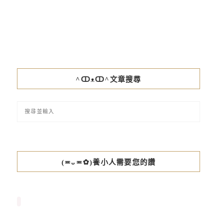
^ↀᴥↀ^文章搜尋
(≖ᴗ≖✿)養小人需要您的讚