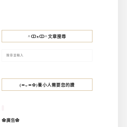
^ↀᴥↀ^文章搜尋
(≖ᴗ≖✿)養小人需要您的讚
✿廣告✿