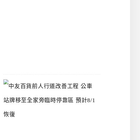
漢
神
洲
際
店
2026-
07-
22
中
友
百
貨
前
人
行
道
改
善
工