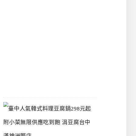
物
館
立
夫
中
醫
藥
博
物
館
2026-
07-
26
臺
中
人
氣
韓
式