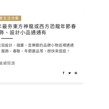
果生活市集
龍年最夯東方神龍或西方恐龍年節春
飾、設計小品通通有
0組來自設計、插畫、音樂圈的品牌小物這裡通通
、服飾、春聯、年節選品等，趕快來逛逛！
繼續閱讀