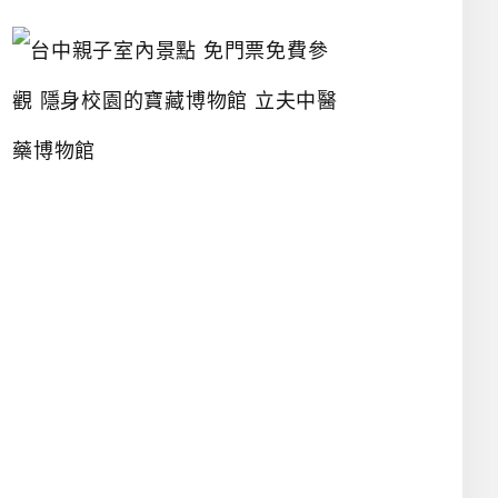
台
中
親
子
室
內
景
點
免
門
票
免
費
參
觀
隱
身
校
園
的
寶
藏
博