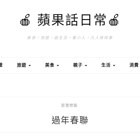
🍎 蘋果話日常🍎
美食。旅遊。過生活。養小人。凡人瑣碎事
繫
旅遊
美食
親子
生活
消
瀏覽標籤:
過年春聯