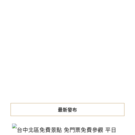
最新發布
台
中