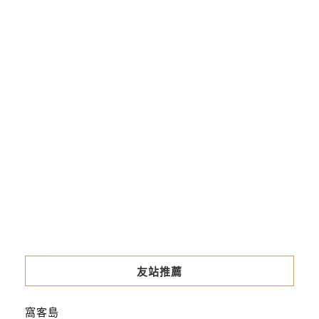
友站推薦
窩客島