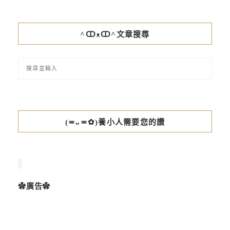
^ↀᴥↀ^文章搜尋
(≖ᴗ≖✿)養小人需要您的讚
✿廣告✿