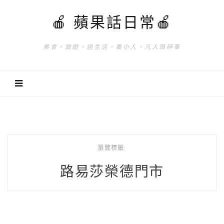
🍎 蘋果話日常🍎
美食。旅遊。過生活。養小人。凡人瑣碎事
瀏覽標籤:
路易莎榮德門市