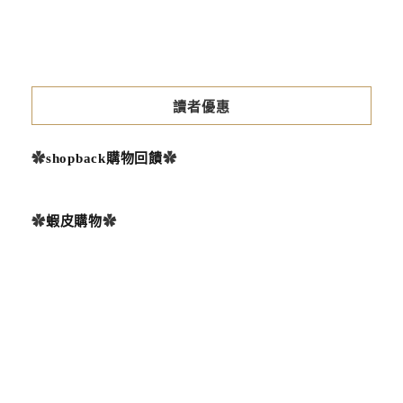
06
讀者優惠
✿
shopback購物回饋
✿
✿
蝦皮購物
✿