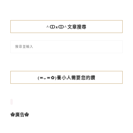
^ↀᴥↀ^文章搜尋
(≖ᴗ≖✿)養小人需要您的讚
✿廣告✿