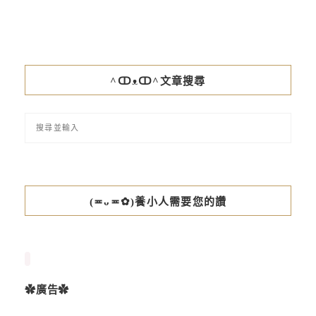
^ↀᴥↀ^文章搜尋
(≖ᴗ≖✿)養小人需要您的讚
✿廣告✿