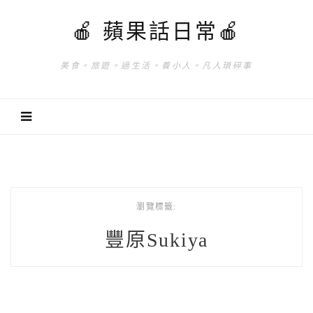
🍎 蘋果話日常🍎
美食。旅遊。過生活。養小人。凡人瑣碎事
瀏覽標籤:
豐原Sukiya