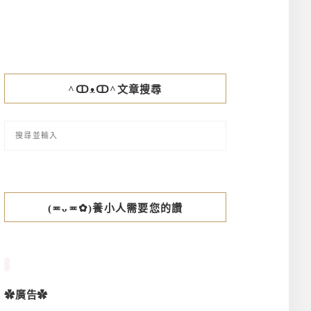
^ↀᴥↀ^文章搜尋
(≖ᴗ≖✿)養小人需要您的讚
✿廣告✿