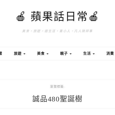
🍎 蘋果話日常🍎
美食。旅遊。過生活。養小人。凡人瑣碎事
繫
旅遊
美食
親子
生活
消
瀏覽標籤:
誠品480聖誕樹