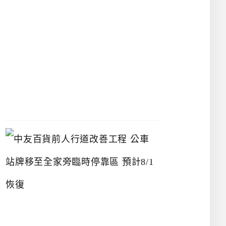
漢
神
洲
際
店
2026-
07-
22
中
友
百
貨
前
人
行
道
改
善
工