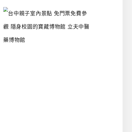
台
中
親
子
室
內
景
點
免
門
票
免
費
參
觀
隱
身
校
園
的
寶
藏
博