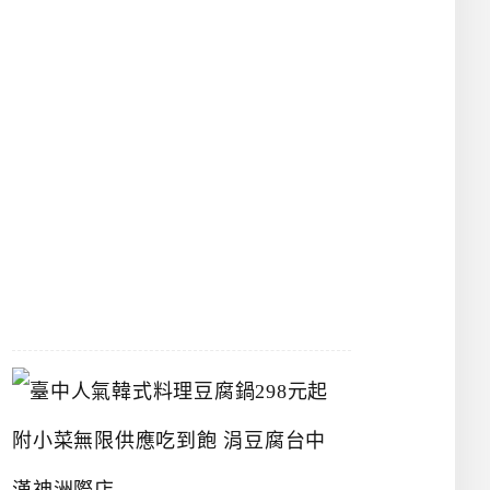
物
館
立
夫
中
醫
藥
博
物
館
2026-
07-
26
臺
中
人
氣
韓
式