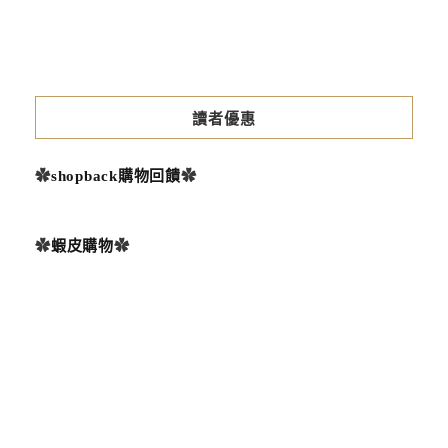
06
讀者優惠
✿
shopback購物回饋
✿
✿
蝦皮購物
✿