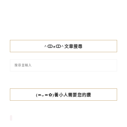
^ↀᴥↀ^文章搜尋
(≖ᴗ≖✿)養小人需要您的讚