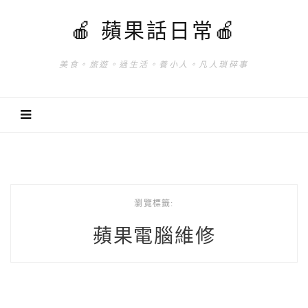
🍎 蘋果話日常🍎
美食。旅遊。過生活。養小人。凡人瑣碎事
瀏覽標籤:
蘋果電腦維修