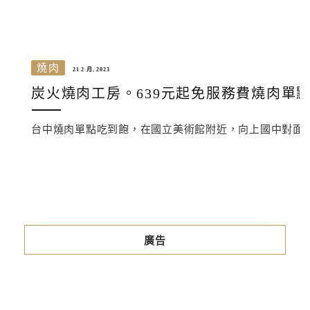
燒肉
21 2 月, 2023
炭火燒肉工房。639元起免服務費燒肉單
台中燒肉單點吃到飽，在國立美術館附近，向上國中對面
廣告