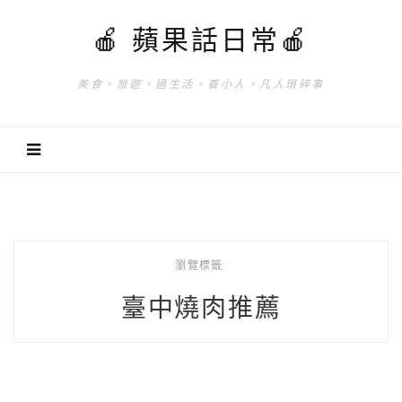
🍎 蘋果話日常🍎
美食。旅遊。過生活。養小人。凡人瑣碎事
瀏覽標籤:
臺中燒肉推薦