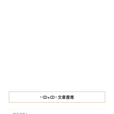
^ↀᴥↀ^文章搜尋