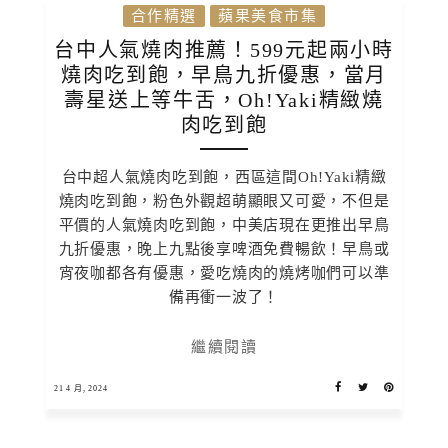
合作精選
蘋果美食市集
台中人氣燒肉推薦！599元起兩小時
燒肉吃到飽，早鳥九折優惠，當月
壽星送上等牛舌，Oh!Yaki精緻燒
肉吃到飽
台中超人氣燒肉吃到飽，西區這間Oh!Yaki精緻
燒肉吃到飽，粉色外觀超萌顯眼又可愛，不但是
平價的人氣燒肉吃到飽，中美店現在更推出早鳥
九折優惠，晚上九點後享啤酒免費暢飲！早鳥或
宵夜咖都各有優惠，愛吃燒肉的燒烤咖們可以準
備再衝一波了！
繼續閱讀
21 4 月, 2024