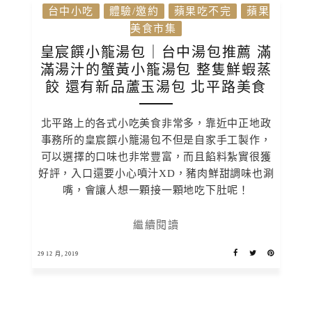
台中小吃
體驗/邀約
蘋果吃不完
蘋果
美食市集
皇宸饌小籠湯包｜台中湯包推薦 滿
滿湯汁的蟹黃小籠湯包 整隻鮮蝦蒸
餃 還有新品蘆玉湯包 北平路美食
北平路上的各式小吃美食非常多，靠近中正地政
事務所的皇宸饌小籠湯包不但是自家手工製作，
可以選擇的口味也非常豐富，而且餡料紮實很獲
好評，入口還要小心噴汁XD，豬肉鮮甜調味也涮
嘴，會讓人想一顆接一顆地吃下肚呢！
繼續閱讀
29 12 月, 2019