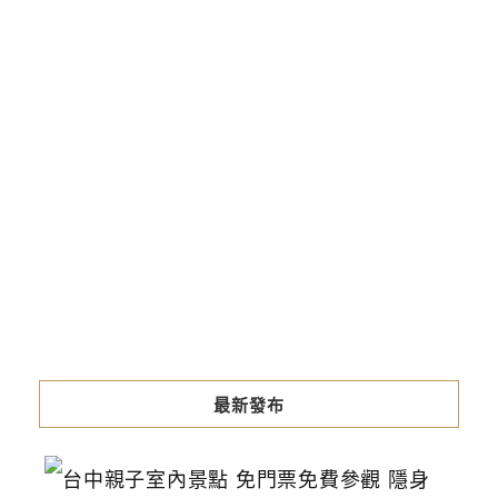
最新發布
台
中