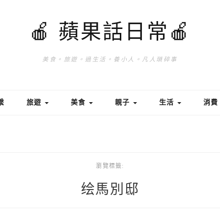
🍎 蘋果話日常🍎
美食。旅遊。過生活。養小人。凡人瑣碎事
繫
旅遊
美食
親子
生活
消
瀏覽標籤:
绘馬別邸