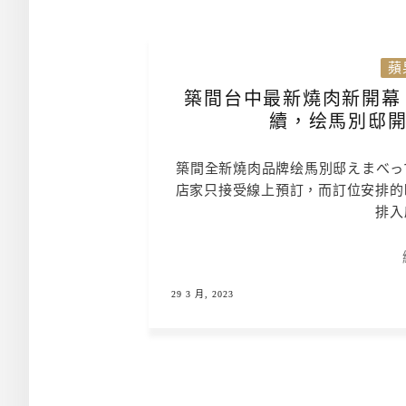
蘋
築間台中最新燒肉新開幕，
續，绘馬別邸開
築間全新燒肉品牌绘馬別邸えまべっ
店家只接受線上預訂，而訂位安排的
排入
29 3 月, 2023