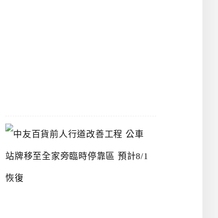
漢
神
洲
際
店
2026-
07-
22
中
友
百
貨
前
人
行
道
改
善
工