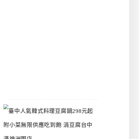
物
館
立
夫
中
醫
藥
博
物
館
2026-
07-
26
臺
中
人
氣
韓
式