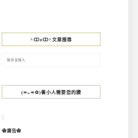
^ↀᴥↀ^文章搜尋
(≖ᴗ≖✿)養小人需要您的讚
✿廣告✿