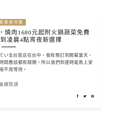
果美食市集
燒肉1680元起附火鍋蔬菜免費
到凌晨4點宵夜新選擇
てい全台首店在台中，我有預訂到開幕當天，
時間應該都有錯開，所以我們到達時能馬上安
座不用等待。
繼續閱讀