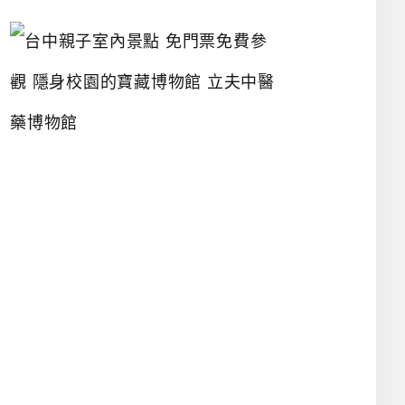
台
中
親
子
室
內
景
點
免
門
票
免
費
參
觀
隱
身
校
園
的
寶
藏
博