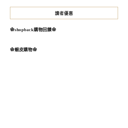
讀者優惠
✿
shopback購物回饋
✿
✿
蝦皮購物
✿