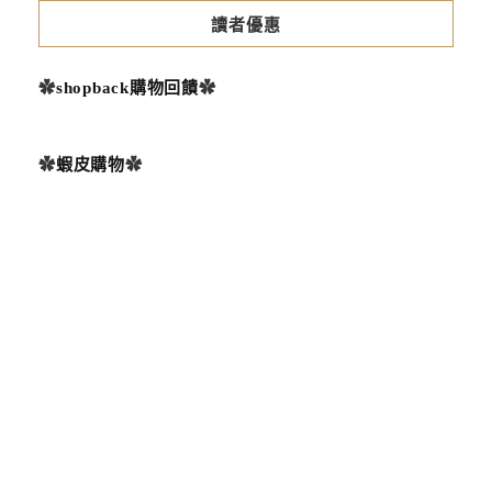
讀者優惠
✿
shopback購物回饋
✿
✿
蝦皮購物
✿