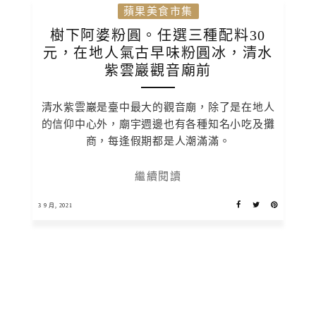
蘋果美食市集
樹下阿婆粉圓。任選三種配料30
元，在地人氣古早味粉圓冰，清水
紫雲巖觀音廟前
清水紫雲巖是臺中最大的觀音廟，除了是在地人
的信仰中心外，廟宇週邊也有各種知名小吃及攤
商，每逢假期都是人潮滿滿。
繼續閱讀
3 9 月, 2021