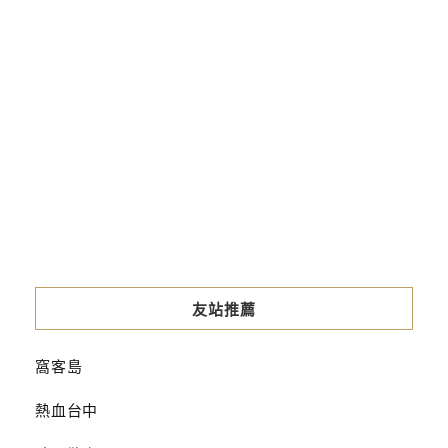
友站推薦
窩客島
熱血台中