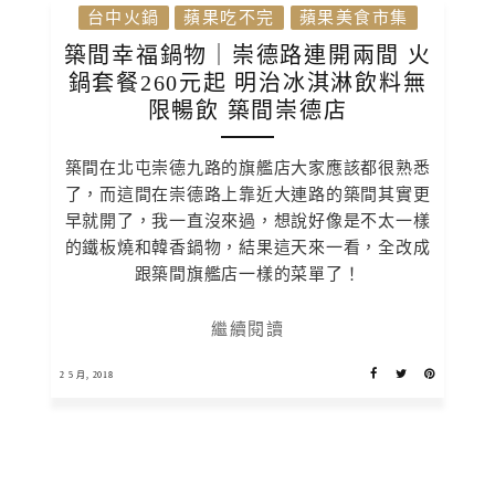
台中火鍋
蘋果吃不完
蘋果美食市集
築間幸福鍋物｜崇德路連開兩間 火
鍋套餐260元起 明治冰淇淋飲料無
限暢飲 築間崇德店
築間在北屯崇德九路的旗艦店大家應該都很熟悉
了，而這間在崇德路上靠近大連路的築間其實更
早就開了，我一直沒來過，想說好像是不太一樣
的鐵板燒和韓香鍋物，結果這天來一看，全改成
跟築間旗艦店一樣的菜單了！
繼續閱讀
2 5 月, 2018