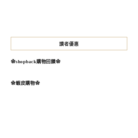
06
讀者優惠
✿
shopback購物回饋
✿
✿
蝦皮購物
✿