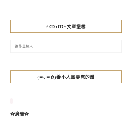
^ↀᴥↀ^文章搜尋
(≖ᴗ≖✿)養小人需要您的讚
✿廣告✿