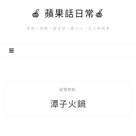
🍎 蘋果話日常🍎
美食。旅遊。過生活。養小人。凡人瑣碎事
瀏覽標籤:
潭子火鍋