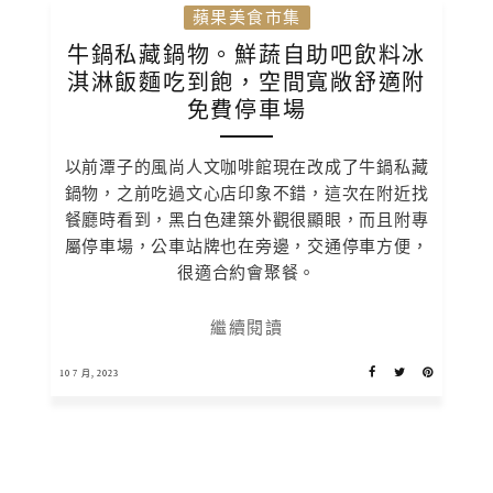
蘋果美食市集
牛鍋私藏鍋物。鮮蔬自助吧飲料冰
淇淋飯麵吃到飽，空間寬敞舒適附
免費停車場
以前潭子的風尚人文咖啡館現在改成了牛鍋私藏
鍋物，之前吃過文心店印象不錯，這次在附近找
餐廳時看到，黑白色建築外觀很顯眼，而且附專
屬停車場，公車站牌也在旁邊，交通停車方便，
很適合約會聚餐。
繼續閱讀
10 7 月, 2023