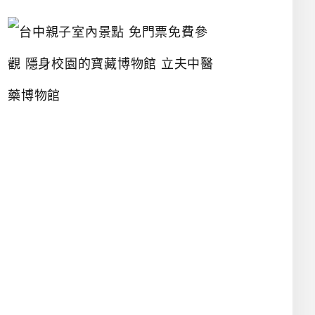
台
中
親
子
室
內
景
點
免
門
票
免
費
參
觀
隱
身
校
園
的
寶
藏
博