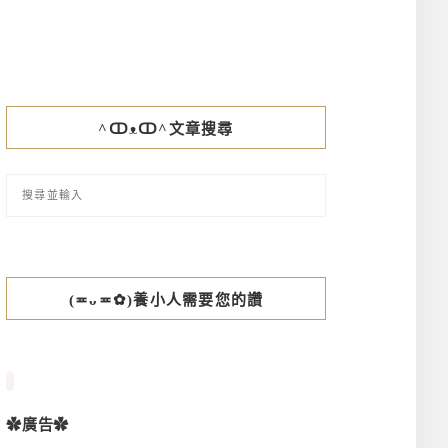
^ↀᴥↀ^文章搜尋
(≖ᴗ≖✿)養小人需要您的讚
✿廣告✿