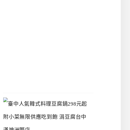
物
館
立
夫
中
醫
藥
博
物
館
2026-
07-
26
臺
中
人
氣
韓
式