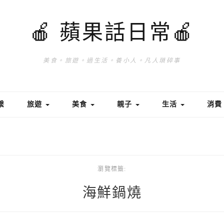
🍎 蘋果話日常🍎
美食。旅遊。過生活。養小人。凡人瑣碎事
繫
旅遊
美食
親子
生活
消
瀏覽標籤:
海鮮鍋燒