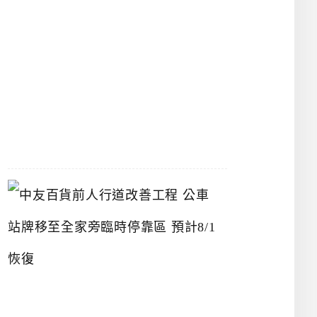
漢
神
洲
際
店
2026-
07-
22
中
友
百
貨
前
人
行
道
改
善
工