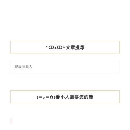
^ↀᴥↀ^文章搜尋
(≖ᴗ≖✿)養小人需要您的讚