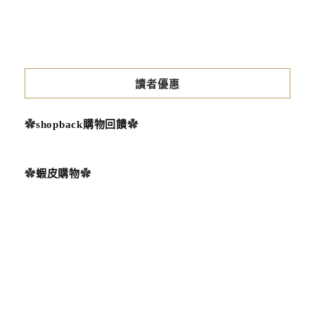
06
讀者優惠
✿
shopback購物回饋
✿
✿
蝦皮購物
✿