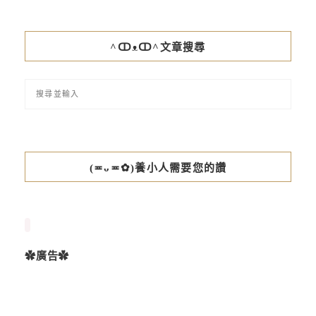
^ↀᴥↀ^文章搜尋
(≖ᴗ≖✿)養小人需要您的讚
✿廣告✿