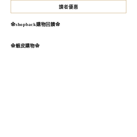
讀者優惠
✿
shopback購物回饋
✿
✿
蝦皮購物
✿