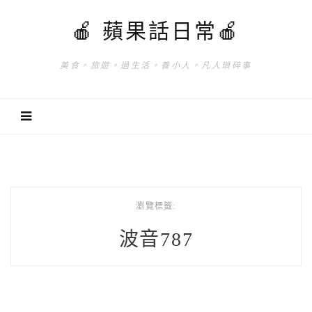
🍎 蘋果話日常🍎
美食。旅遊。過生活。養小人。凡人瑣碎事
瀏覽標籤:
波音787