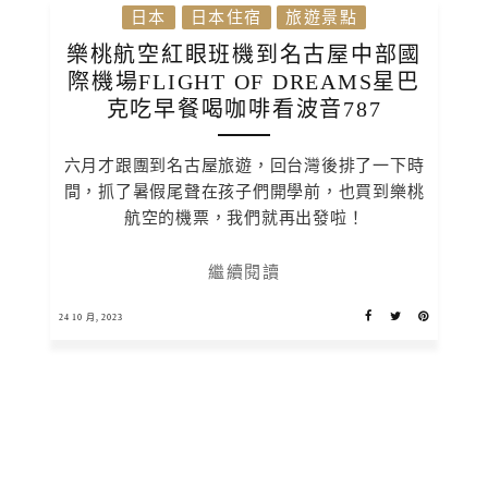
日本
日本住宿
旅遊景點
樂桃航空紅眼班機到名古屋中部國
際機場FLIGHT OF DREAMS星巴
克吃早餐喝咖啡看波音787
六月才跟團到名古屋旅遊，回台灣後排了一下時
間，抓了暑假尾聲在孩子們開學前，也買到樂桃
航空的機票，我們就再出發啦！
繼續閱讀
24 10 月, 2023