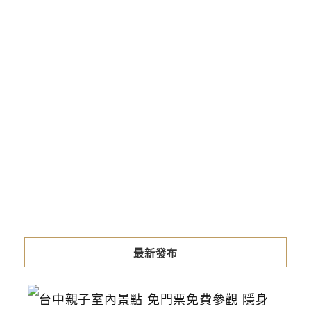
最新發布
台
中