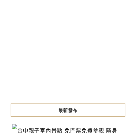
最新發布
台
中