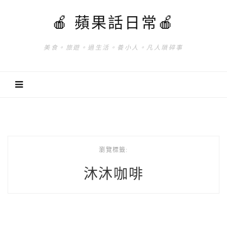
🍎 蘋果話日常🍎
美食。旅遊。過生活。養小人。凡人瑣碎事
瀏覽標籤:
沐沐咖啡