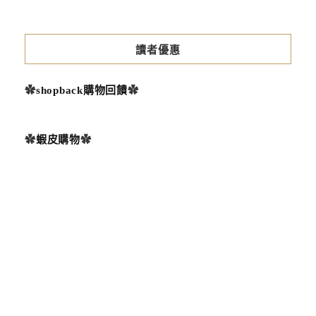
讀者優惠
✿
shopback購物回饋
✿
✿
蝦皮購物
✿