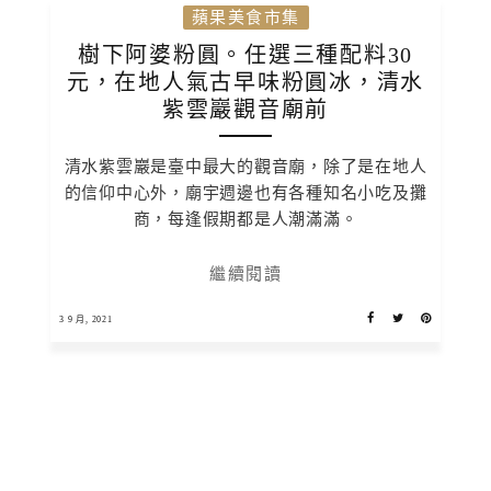
蘋果美食市集
樹下阿婆粉圓。任選三種配料30
元，在地人氣古早味粉圓冰，清水
紫雲巖觀音廟前
清水紫雲巖是臺中最大的觀音廟，除了是在地人
的信仰中心外，廟宇週邊也有各種知名小吃及攤
商，每逢假期都是人潮滿滿。
繼續閱讀
3 9 月, 2021