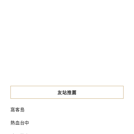
友站推薦
窩客島
熱血台中