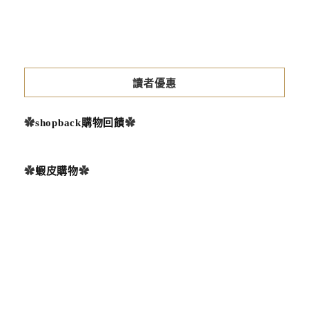
06
讀者優惠
✿
shopback購物回饋
✿
✿
蝦皮購物
✿