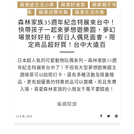
蘋果過生活小事
蘋果好會買
蘋果親子市
集
蘋果消費市集
蘋果生活市集
森林家族35週年紀念特展來台中！
快帶孩子一起來夢想遊樂園，夢幻
場景好好拍，假日人偶見面會，限
定商品超好買！台中大遠百
日本超人氣的可愛動物玩偶系列－森林家族35週
年紀念特展來台中了！不但有大型夢想遊樂園主
題場景可以拍照打卡，還有多種活動及限量贈
品，更有超優惠的特賣商品可以選購，而且免費
入場，喜愛森林家族的小朋友千萬不要錯過！
繼續閱讀
22 8 月, 2020