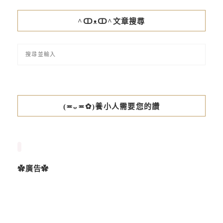
^ↀᴥↀ^文章搜尋
(≖ᴗ≖✿)養小人需要您的讚
✿廣告✿