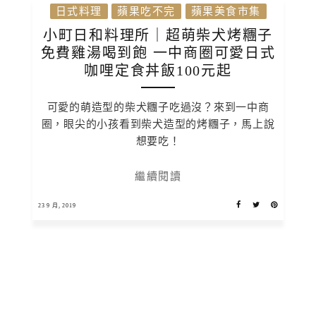
日式料理
蘋果吃不完
蘋果美食市集
小町日和料理所｜超萌柴犬烤糰子
免費雞湯喝到飽 一中商圈可愛日式
咖哩定食丼飯100元起
可愛的萌造型的柴犬糰子吃過沒？來到一中商
圈，眼尖的小孩看到柴犬造型的烤糰子，馬上說
想要吃！
繼續閱讀
23 9 月, 2019