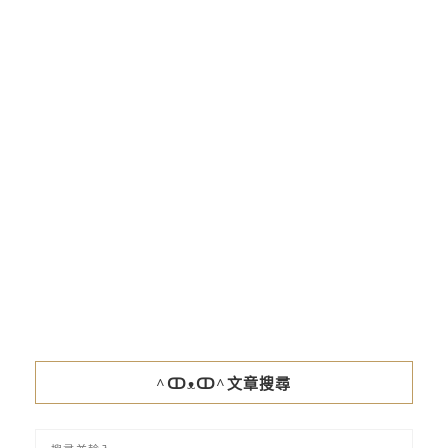
^ↀᴥↀ^文章搜尋