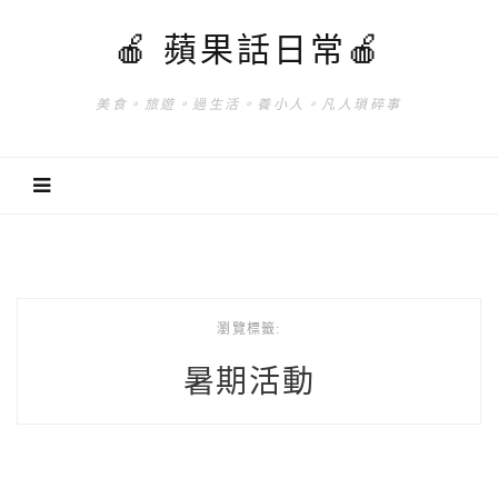
🍎 蘋果話日常🍎
美食。旅遊。過生活。養小人。凡人瑣碎事
瀏覽標籤:
暑期活動