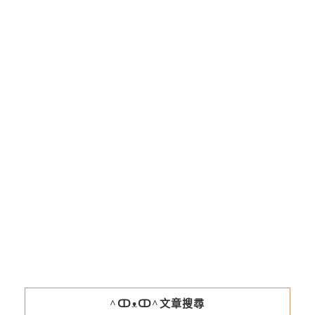
^ↀᴥↀ^文章搜尋