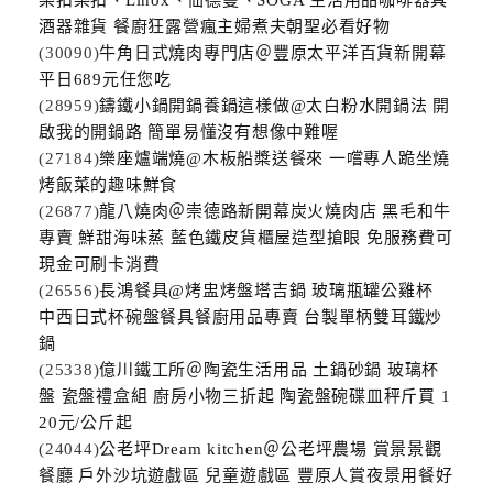
樂扣樂扣、Linox、仙德曼、SOGA 生活用品咖啡器具
酒器雜貨 餐廚狂露營瘋主婦煮夫朝聖必看好物
(30090)
牛角日式燒肉專門店＠豐原太平洋百貨新開幕
平日689元任您吃
(28959)
鑄鐵小鍋開鍋養鍋這樣做@太白粉水開鍋法 開
啟我的開鍋路 簡單易懂沒有想像中難喔
(27184)
樂座爐端燒@木板船槳送餐來 一嚐專人跪坐燒
烤飯菜的趣味鮮食
(26877)
龍八燒肉＠崇德路新開幕炭火燒肉店 黑毛和牛
專賣 鮮甜海味蒸 藍色鐵皮貨櫃屋造型搶眼 免服務費可
現金可刷卡消費
(26556)
長鴻餐具@烤盅烤盤塔吉鍋 玻璃瓶罐公雞杯
中西日式杯碗盤餐具餐廚用品專賣 台製單柄雙耳鐵炒
鍋
(25338)
億川鐵工所＠陶瓷生活用品 土鍋砂鍋 玻璃杯
盤 瓷盤禮盒組 廚房小物三折起 陶瓷盤碗碟皿秤斤買 1
20元/公斤起
(24044)
公老坪Dream kitchen＠公老坪農場 賞景景觀
餐廳 戶外沙坑遊戲區 兒童遊戲區 豐原人賞夜景用餐好