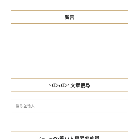
廣告
^ↀᴥↀ^文章搜尋
(≖ᴗ≖✿)養小人需要您的讚