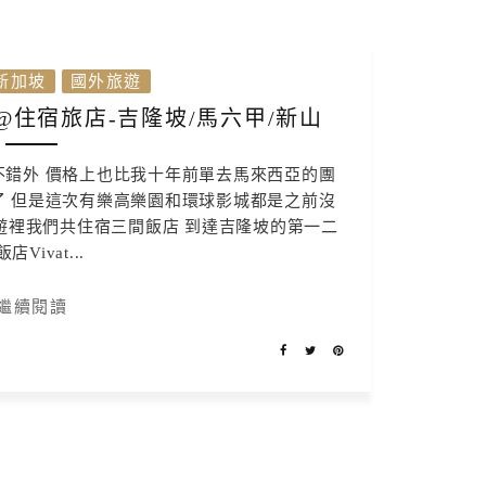
新加坡
國外旅遊
月@住宿旅店-吉隆坡/馬六甲/新山
不錯外 價格上也比我十年前單去馬來西亞的團
了 但是這次有樂高樂園和環球影城都是之前沒
遊裡我們共住宿三間飯店 到達吉隆坡的第一二
店Vivat...
繼續閱讀