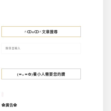
^ↀᴥↀ^文章搜尋
(≖ᴗ≖✿)養小人需要您的讚
✿廣告✿