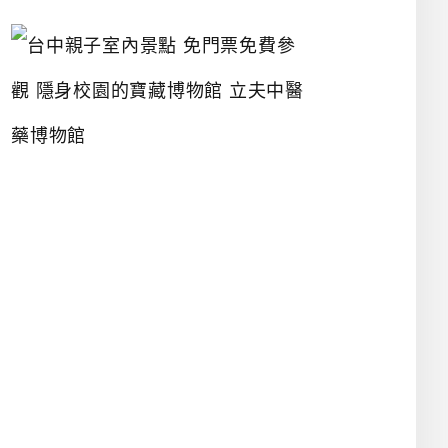
台
中
親
子
室
內
景
點
免
門
票
免
費
參
觀
隱
身
校
園
的
寶
藏
博