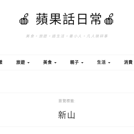
🍎 蘋果話日常🍎
美食。旅遊。過生活。養小人。凡人瑣碎事
繫
旅遊
美食
親子
生活
消
瀏覽標籤:
新山