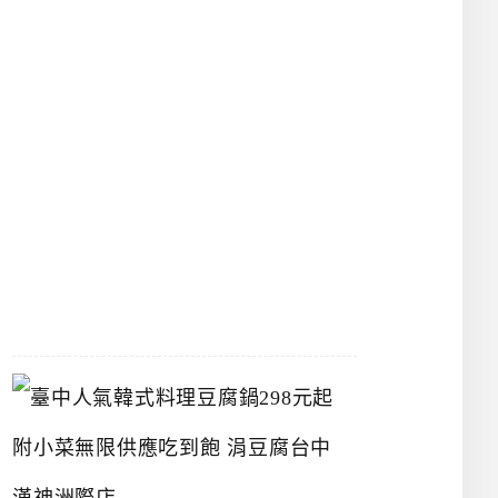
物
館
立
夫
中
醫
藥
博
物
館
2026-
07-
26
臺
中
人
氣
韓
式