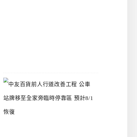
漢
神
洲
際
店
2026-
07-
22
中
友
百
貨
前
人
行
道
改
善
工