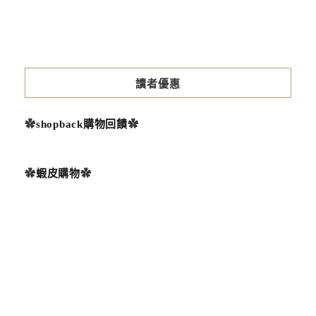
06
讀者優惠
✿
shopback購物回饋
✿
✿
蝦皮購物
✿