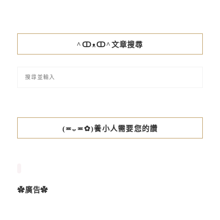
^ↀᴥↀ^文章搜尋
(≖ᴗ≖✿)養小人需要您的讚
✿廣告✿